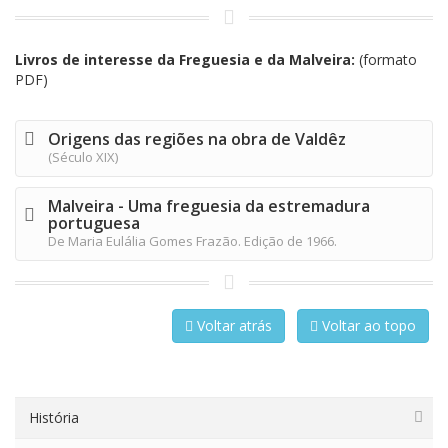
Livros de interesse da Freguesia e da Malveira:
(formato
PDF)
Origens das regiões na obra de Valdêz
(Século XIX)
Malveira - Uma freguesia da estremadura
portuguesa
De Maria Eulália Gomes Frazão. Edição de 1966.
Voltar atrás
Voltar ao topo
História