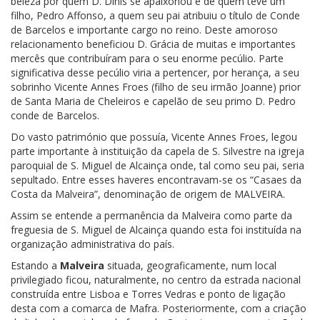
beleza por quem D. Dinis se apaixonou e de quem teve um
filho, Pedro Affonso, a quem seu pai atribuiu o título de Conde
de Barcelos e importante cargo no reino. Deste amoroso
relacionamento beneficiou D. Grácia de muitas e importantes
mercês que contribuíram para o seu enorme pecúlio. Parte
significativa desse pecúlio viria a pertencer, por herança, a seu
sobrinho Vicente Annes Froes (filho de seu irmão Joanne) prior
de Santa Maria de Cheleiros e capelão de seu primo D. Pedro
conde de Barcelos.
Do vasto património que possuía, Vicente Annes Froes, legou
parte importante à instituição da capela de S. Silvestre na igreja
paroquial de S. Miguel de Alcainça onde, tal como seu pai, seria
sepultado. Entre esses haveres encontravam-se os “Casaes da
Costa da Malveira”, denominação de origem de MALVEIRA.
Assim se entende a permanência da Malveira como parte da
freguesia de S. Miguel de Alcainça quando esta foi instituída na
organização administrativa do país.
Estando a
Malveira
situada, geograficamente, num local
privilegiado ficou, naturalmente, no centro da estrada nacional
construída entre Lisboa e Torres Vedras e ponto de ligação
desta com a comarca de Mafra. Posteriormente, com a criação