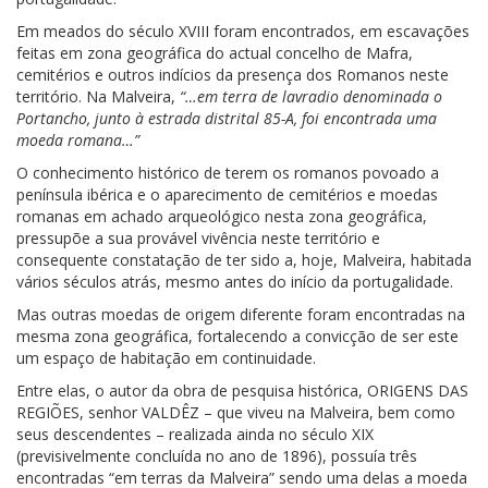
Em meados do século XVIII foram encontrados, em escavações
feitas em zona geográfica do actual concelho de Mafra,
cemitérios e outros indícios da presença dos Romanos neste
território. Na Malveira,
“…em terra de lavradio denominada o
Portancho, junto à estrada distrital 85-A, foi encontrada uma
moeda romana…”
O conhecimento histórico de terem os romanos povoado a
península ibérica e o aparecimento de cemitérios e moedas
romanas em achado arqueológico nesta zona geográfica,
pressupõe a sua provável vivência neste território e
consequente constatação de ter sido a, hoje, Malveira, habitada
vários séculos atrás, mesmo antes do início da portugalidade.
Mas outras moedas de origem diferente foram encontradas na
mesma zona geográfica, fortalecendo a convicção de ser este
um espaço de habitação em continuidade.
Entre elas, o autor da obra de pesquisa histórica, ORIGENS DAS
REGIÕES, senhor VALDÊZ – que viveu na Malveira, bem como
seus descendentes – realizada ainda no século XIX
(previsivelmente concluída no ano de 1896), possuía três
encontradas “em terras da Malveira” sendo uma delas a moeda