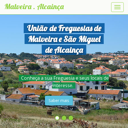
Malveira . Alcainça
Abrir
nave
União de Freguesias de
Malveira e São Miguel
de Alcainça
Conheça a sua Freguesia e seus locais de
interesse.
Saber mais