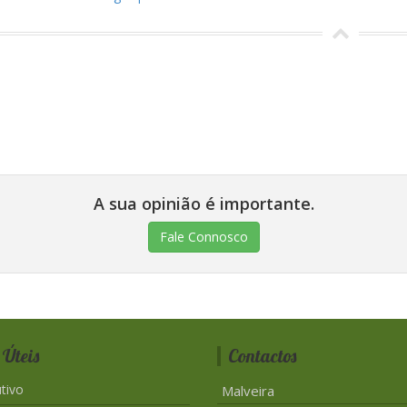
A sua opinião é importante.
Fale Connosco
 Úteis
Contactos
tivo
Malveira