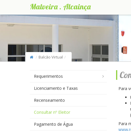
Malveira . Alcainça
Balcão Virtual
Con
Requerimentos
Licenciamento e Taxas
Para v
Recenseamento
Consultar nº Eleitor
Para m
Pagamento de Água
www.r