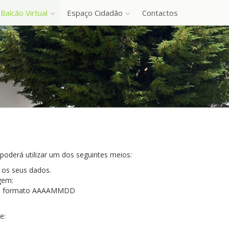
Balcão Virtual
Espaço Cidadão
Contactos
poderá utilizar um dos seguintes meios:
 os seus dados.
gem:
to no formato AAAAMMDD
e: